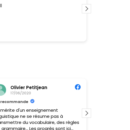
I studied French 
The programme i
calendar, and the
can meet all your
helped me with al
Lire la suite
work, so nothing 
study.
Olivier Petitjean
Oana Z
17/06/2020
16/06/20
recommande
recommand
 mérite d'un enseignement
Très contente,
nguistique ne se résume pas à
cours en ligne, 
ansmettre du vocabulaire, des règles
sur mesure, le 
 grammaire... Les progrès sont ici
besoins, ma m