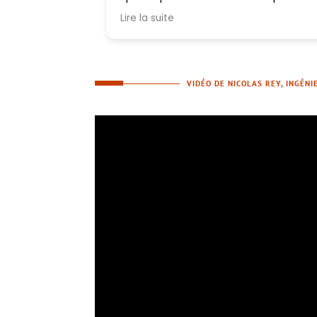
une ou deux fois par semaine. J´avai
Lire la suite
un devoir pour assimiler le nouveau
matériel après chaque leçon. Le déb
de chaque cours était consacré à la
révision. Pour mieux nous adapter à
mon rythme nous avons discuter les
VIDÉO DE NICOLAS REY, INGÉNI
horaires.
Le cours contient plusieurs parties
différentes: écoute, lecture,
discussions. Je trouve que le cours e
très diversifié. Le choix des matériaux
été excellent: ca me laisse m´adapte
au vocabulaire d´aujourd’hui