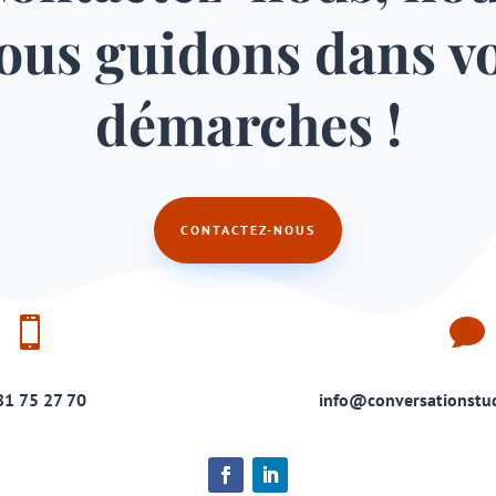
ous guidons dans v
démarches !
CONTACTEZ-NOUS


81 75 27 70
info@conversationstud