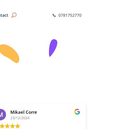
tact
📞 0781752770
Mikael Corre
Jiawei c
23/12/2024
18/04/2023