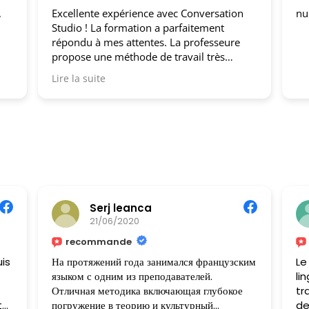
Excellente expérience avec Conversation
null
Studio ! La formation a parfaitement
répondu à mes attentes. La professeure
propose une méthode de travail très
efficace qui m’a permis de progresser
Lire la suite
rapidement. Je recommande vivement !
Serj leanca
21/06/2020
recommande
is
На протяжений года занимался французским
Le
языком с одним из преподавателей.
li
Отличная методика включающая глубокое
tr
t
погружение в теорию и культурный
de