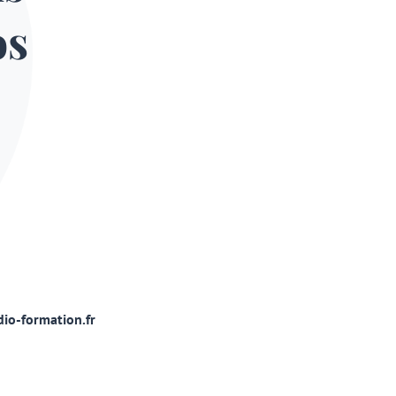
os
io-formation.fr